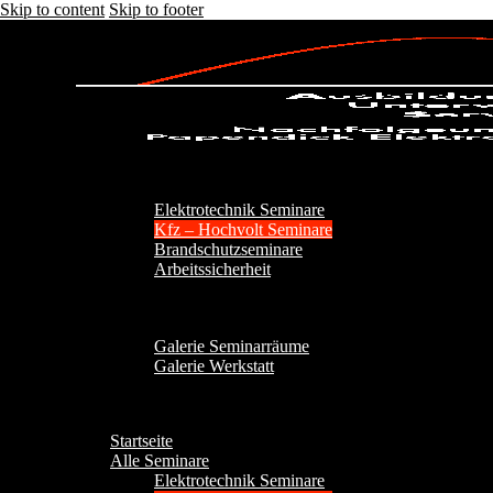
Skip to content
Skip to footer
Startseite
Alle Seminare
Elektrotechnik Seminare
Kfz – Hochvolt Seminare
Brandschutzseminare
Arbeitssicherheit
Über Uns
Galerie
Galerie Seminarräume
Galerie Werkstatt
Kontakt
Startseite
Alle Seminare
Elektrotechnik Seminare