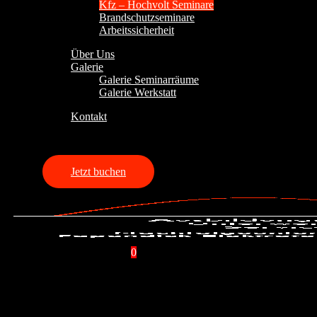
Kfz – Hochvolt Seminare
Brandschutzseminare
Arbeitssicherheit
Über Uns
Galerie
Galerie Seminarräume
Galerie Werkstatt
Kontakt
0,00
€
0
Warenkorb
Jetzt buchen
0 items
-
0,00 €
0
S
t