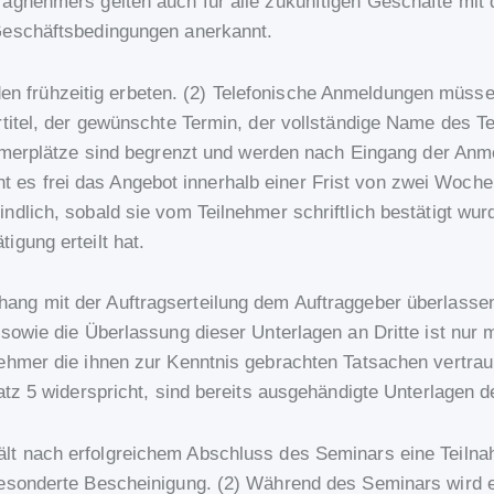
ragnehmers gelten auch für alle zukünftigen Geschäfte mit
 Geschäftsbedingungen anerkannt.
 frühzeitig erbeten. (2) Telefonische Anmeldungen müssen i
rtitel, der gewünschte Termin, der vollständige Name des Te
hmerplätze sind begrenzt und werden nach Eingang der Anm
 es frei das Angebot innerhalb einer Frist von zwei Woc
dlich, sobald sie vom Teilnehmer schriftlich bestätigt wur
igung erteilt hat.
hang mit der Auftragserteilung dem Auftraggeber überlasse
sowie die Überlassung dieser Unterlagen an Dritte ist nur 
nehmer die ihnen zur Kenntnis gebrachten Tatsachen vertra
bsatz 5 widerspricht, sind bereits ausgehändigte Unterlag
ält nach erfolgreichem Abschluss des Seminars eine Teiln
gesonderte Bescheinigung. (2) Während des Seminars wird e