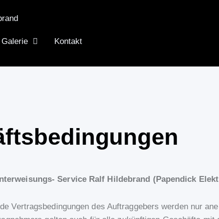
Galerie
Kontakt
äftsbedingungen
nterweisungs- Service Ralf Hildebrand (Papendick Ele
e Vertragsbedingungen des Auftraggebers werden nur anerk