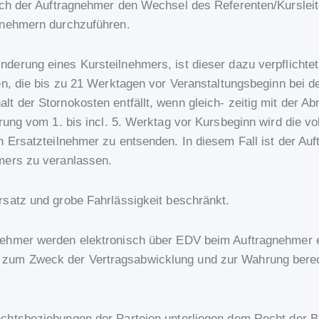
ch der Auftragnehmer den Wechsel des Referenten/Kursleiter
ilnehmern durchzuführen.
inderung eines Kursteilnehmers, ist dieser dazu verpflichtet
n, die bis zu 21 Werktagen vor Veranstaltungsbeginn bei 
lt der Stornokosten entfällt, wenn gleich- zeitig mit der
rung vom 1. bis incl. 5. Werktag vor Kursbeginn wird die vo
n Ersatzteilnehmer zu entsenden. In diesem Fall ist der Au
hmers zu veranlassen.
rsatz und grobe Fahrlässigkeit beschränkt.
lnehmer werden elektronisch über EDV beim Auftragnehmer e
zum Zweck der Vertragsabwicklung und zur Wahrung berech
echtsbeziehungen der Parteien unterliegen dem Recht der 