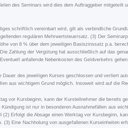
eilen des Seminars wird dies dem Auftraggeber mitgeteilt 
liges schriftlich vereinbart wird, gilt als verbindliche Gru
eltenden regulären Mehrwertsteuersatz. (3) Der Seminarprei
Höhe von 8 % über dem jeweiligen Basiszinssatz p.a. ber
Die Zahlung der Vergütung hat ausschließlich auf das gena
.] Eventuell anfallende Nebenkosten des Geldverkehrs gehe
 die Dauer des jeweiligen Kurses geschlossen und verliert au
ällen aus wichtigem Grund möglich. Insoweit wird auf di
ktag vor Kursbeginn, kann der Kursteilnehmer die bereits ge
tige Kündigung ist nur in besonderen Ausnahmefällen aus wic
2) Erfolgt die Absage einen Werktag vor Kursbeginn, kann 
n. (3) Eine Nachholung von ausgefallenen Kurseinheiten erf