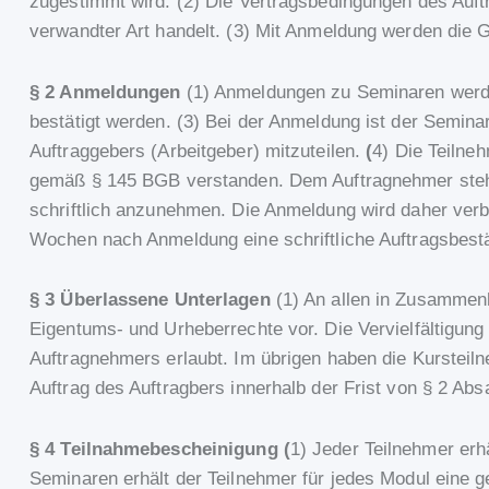
zugestimmt wird. (2) Die Vertragsbedingungen des Auft
verwandter Art handelt. (3) Mit Anmeldung werden die
§ 2 Anmeldungen
(1) Anmeldungen zu Seminaren werden
bestätigt werden. (3) Bei der Anmeldung ist der Semina
Auftraggebers (Arbeitgeber) mitzuteilen.
(
4) Die Teilne
gemäß § 145 BGB verstanden. Dem Auftragnehmer steht
schriftlich anzunehmen. Die Anmeldung wird daher verbin
Wochen nach Anmeldung eine schriftliche Auftragsbestät
§ 3 Überlassene Unterlagen
(1) An allen in Zusammen
Eigentums- und Urheberrechte vor. Die Vervielfältigung 
Auftragnehmers erlaubt. Im übrigen haben die Kursteil
Auftrag des Auftragbers innerhalb der Frist von § 2 A
§ 4 Teilnahmebescheinigung (
1) Jeder Teilnehmer erh
Seminaren erhält der Teilnehmer für jedes Modul eine 