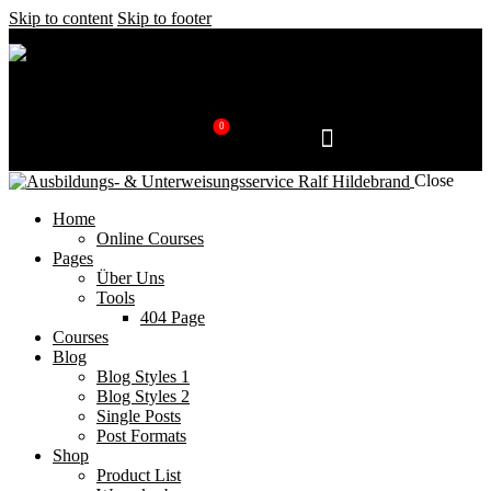
Skip to content
Skip to footer
0
Close
Home
Online Courses
Pages
Über Uns
Tools
404 Page
Courses
Blog
Blog Styles 1
Blog Styles 2
Single Posts
Post Formats
Shop
Product List