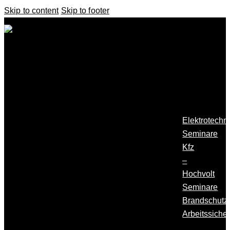
Skip to content
Skip to footer
Startseite
Alle
Seminare
Elektrotechn
Seminare
Kfz
–
Hochvolt
Seminare
Brandschutz
Arbeitssicher