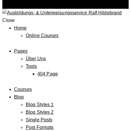
Close
Home
Online Courses
Pages
Über Uns
Tools
404 Page
Courses
Blog
Blog Styles 1
Blog Styles 2
Single Posts
Post Formats