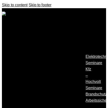
Skip to content
Skip to footer
Startseite
Alle
Seminare
Elektrotechn
Seminare
Kfz
–
Hochvolt
Seminare
Brandschutz
Arbeitssicher