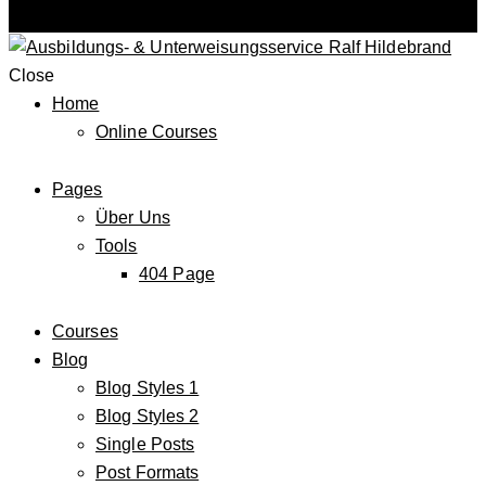
Close
Home
Online Courses
Pages
Über Uns
Tools
404 Page
Courses
Blog
Blog Styles 1
Blog Styles 2
Single Posts
Post Formats