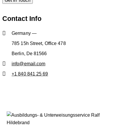
Contact Info
Germany —
785 15h Street, Office 478
Berlin, De 81566
info@email.com
+1 840 841 25 69