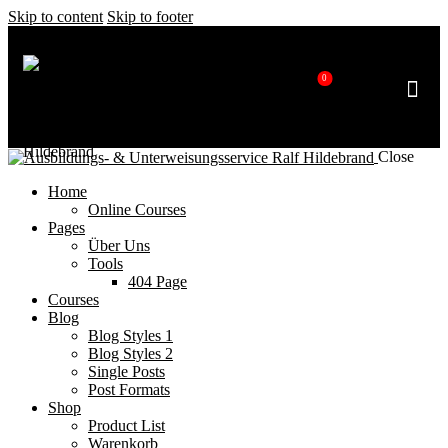
Skip to content
Skip to footer
0
Alle Se
Close
Home
Online Courses
Pages
Über Uns
Tools
404 Page
Courses
Blog
Blog Styles 1
Blog Styles 2
Single Posts
Post Formats
Shop
Product List
Warenkorb