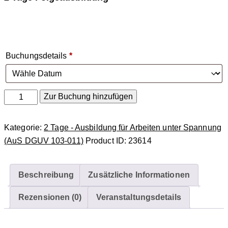
Buchungsdetails
*
Ausbildung
Zur Buchung hinzufügen
für
Arbeiten
Kategorie:
2 Tage - Ausbildung für Arbeiten unter Spannung
unter
(AuS DGUV 103-011)
Product ID:
23614
Spannung
(AuS
DGUV
Beschreibung
Zusätzliche Informationen
103-
Rezensionen (0)
Veranstaltungsdetails
011)
Folgeausbildung
Menge